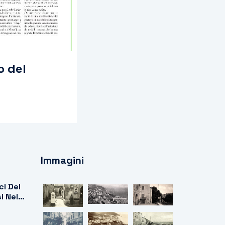
o del
Immagini
ci Del
i Nel