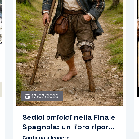
17/07/2026
Sedici omicidi nella Finale
Spagnola: un libro riporta
alla luce crimini e
Continua a leggere....